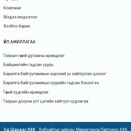
Компани
Мэдээ мэдээлэл
Холбоо барих
ҮЙЛ АЖИЛЛАГАА
Газрын гүний дулааны өрөмдлөг:
Байшингийн гадсан суурь
Барилга байгууламжын хөрсний ус зайлуулах цооног
Барилга байгууламжын суурийн гадсан бэхэлгээ
Гүний худгийн өрөмдлөг
Газрын доорхи уст цэгийн хайгуул судлагаа
Од Шандас ХХК
Вэбсайтыг хийсэн: Маркетинси Партнерс ХХК