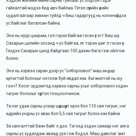
Хэдхэн жилийн өмнө сарны туйлаас ус олдсон гэдэг
гайхалтай мэдээ бид авч байлаа. Гэтэл сүүлийн үеийн
судалгаагаар зөвхөн туйлд ч биш гадаргууд нь нэлэнхүйдээ
ус байгааг баталсан байна.
Энэ нь нуур цөөрөм, гол горхи байгаа гэсэн үг огт биш шүү.
Сахарын цөлийн элсэнд ч ус байгаа, яг тэрэн шиг л гэсэн үг.
Гэхдээ Сахарын цөлд байдгаас 100 дахин бага гэж ойлгож
болно.
Энэ нь хэрвээ саран дээр ус “олборловол” маш өндөр
өртөгтэй болохыг нотолж буй явдал юм.
Хөгжилтэй нь юу
гээч? Хэсэг эрдэмтэд хэрвээ сарны усыг олборловол хэдэн
төгрөг болохыг хүртэл тооцоолчихож.
Та нэг удаа сарны усаар шүршүүрт орох бол 110 сая төгрөг, нэг
өдрийн ундны ус авах бол 5,5 сая төгрөг болох юм байна.
За хангалттай баян байг л дээ. Тэгээд хэдэн саяаар нэг аяга
сарны ус худалдаж аваад ууя гэж бодъё. Маш давслаг амт