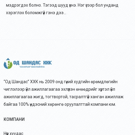
мэдрэгдэх болно. Тэгээд шууд үхнэ. Нэг үгээр бол унданд
хэрэглэх боломжгүй гэнэ дээ…
“Од Шандас” ХХК нь 2009 онд гүний худгийн өрөмдлөгийн
чиглэлээр үйл ажиллагаагаа эхлүүлэн өнөөдрийг хүртэл үйл
ажиллагаагаа жигд, тогтвортой, тасралтгүй ханган ажиллаж
байгаа 100% үндэсний хөрөнгө оруулалттай компани юм.
КОМПАНИ
Нүүр хуудас