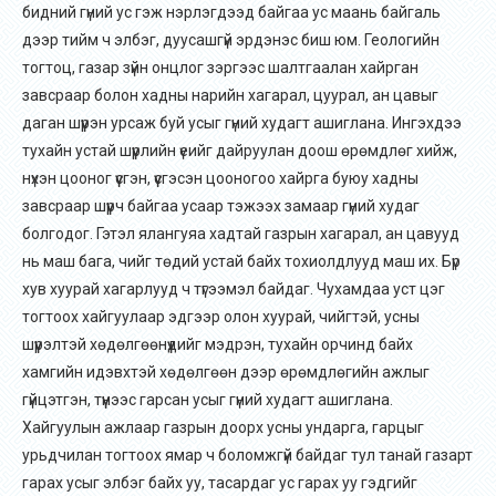
бидний гүний ус гэж нэрлэгдээд байгаа ус маань байгаль
дээр тийм ч элбэг, дуусашгүй эрдэнэс биш юм. Геологийн
тогтоц, газар зүйн онцлог зэргээс
шалтгаалан хайрган
завсраар болон хадны нарийн хагарал, цуурал, ан цавыг
даган шүүрэн урсаж буй усыг гүний худагт ашиглана. Ингэхдээ
тухайн устай шүүрлийн үеийг дайруулан доош өрөмдлөг хийж,
нүхэн цооног үүсгэн, үүсгэсэн цооногоо хайрга буюу хадны
завсраар шүүрч байгаа усаар тэжээх замаар гүний худаг
болгодог. Гэтэл ялангуяа хадтай газрын хагарал, ан цавууд
нь маш бага, чийг төдий устай байх тохиолдлууд маш их. Бүр
хув хуурай хагарлууд ч түгээмэл байдаг. Чухамдаа уст цэг
тогтоох хайгуулаар эдгээр олон хуурай, чийгтэй, усны
шүүрэлтэй хөдөлгөөнүүдийг мэдрэн, тухайн орчинд байх
хамгийн идэвхтэй хөдөлгөөн дээр өрөмдлөгийн ажлыг
гүйцэтгэн, түүнээс гарсан усыг гүний худагт ашиглана.
Хайгуулын ажлаар газрын доорх усны ундарга, гарцыг
урьдчилан тогтоох ямар ч боломжгүй байдаг тул танай газарт
гарах усыг элбэг байх уу, тасардаг ус гарах уу гэдгийг