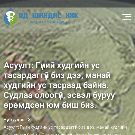
Асуулт: Гүний худгийн ус
тасардаггүй биз дээ, манай
худгийн ус тасраад байна.
Судлаа олоогүй, эсвэл буруу
өрөмдсөн юм биш биз.
Нүүр хуудас
Асуулт: Гүний худгийн ус тасардаггүй биз дээ, манай худгийн
ус тасраад байна. Судлаа олоогүй, эсвэл буруу өрөмдсөн