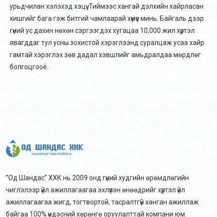
урьдчилан хэлэхэд хэцүү. Тиймээс хангай дэлхийн хайрласан
хишгийг бага гэж битгий чамлаарай хүмүүс минь. Байгаль дээр
гүний ус дахин нөхөн сэргээгдэх хугацаа 10,000 жил хүртэл
явагддаг тул усны зохистой хэрэглээнд суралцаж усаа хайр
гамтай хэрэглэх зөв дадал хэвшлийг амьдралдаа мөрдлөг
болгоцгооё.
“Од Шандас” ХХК нь 2009 онд гүний худгийн өрөмдлөгийн
чиглэлээр үйл ажиллагаагаа эхлүүлэн өнөөдрийг хүртэл үйл
ажиллагаагаа жигд, тогтвортой, тасралтгүй ханган ажиллаж
байгаа 100% үндэсний хөрөнгө оруулалттай компани юм.