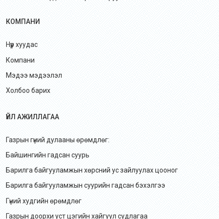
КОМПАНИ
Нүүр хуудас
Компани
Мэдээ мэдээлэл
Холбоо барих
ҮЙЛ АЖИЛЛАГАА
Газрын гүний дулааны өрөмдлөг:
Байшингийн гадсан суурь
Барилга байгууламжын хөрсний ус зайлуулах цооног
Барилга байгууламжын суурийн гадсан бэхэлгээ
Гүний худгийн өрөмдлөг
Газрын доорхи уст цэгийн хайгуул судлагаа