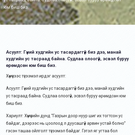
юм биш биз.
Асуулт: Гүний худгийн ус тасардаггүй биз дээ, манай
худгийн ус тасраад байна. Судлаа олоогүй, эсвэл буруу
өрөмдсөн юм биш биз.
Хүмүүсээс түгээмэл ирдэг асуулт:
Асуулт: Гүний худгийн ус тасардаггүй биз дээ, манай худгийн
ус тасраад байна. Судлаа олоогүй, эсвэл буруу өрөмдсөн юм
биш биз.
Хариулт: Хүмүүсийн дунд “Газрын доор нуур шиг их тогтсон ус
байдаг, дээрээс нь цоолоод л дуусашгүй арвин устай болно”
гэсэн ташаа ойлголт түгээмэл байдаг. Гэтэл яг угтаа бол