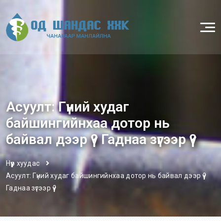
Асуулт: Гүний худаг
байшингийнхаа дотор нь
байвал дээр үү? Гаднаа зүгээр үү?
Нүүр хуудас
Асуулт: Гүний худаг байшингийнхаа дотор нь байвал дээр үү?
Гаднаа зүгээр үү?