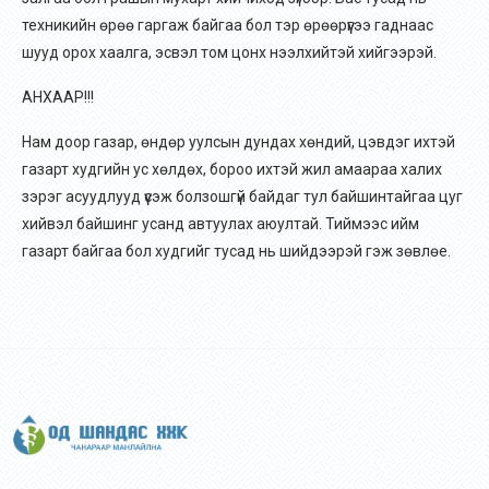
техникийн өрөө гаргаж байгаа бол тэр өрөөрүүгээ гаднаас
шууд орох хаалга, эсвэл том цонх нээлхийтэй хийгээрэй.
АНХААР!!!
Нам доор газар, өндөр уулсын дундах хөндий, цэвдэг ихтэй
газарт худгийн ус хөлдөх, бороо ихтэй жил амаараа халих
зэрэг асуудлууд үүсэж болзошгүй байдаг тул байшинтайгаа цуг
хийвэл байшинг усанд автуулах аюултай. Тиймээс ийм
газарт байгаа бол худгийг тусад нь шийдээрэй гэж зөвлөе.