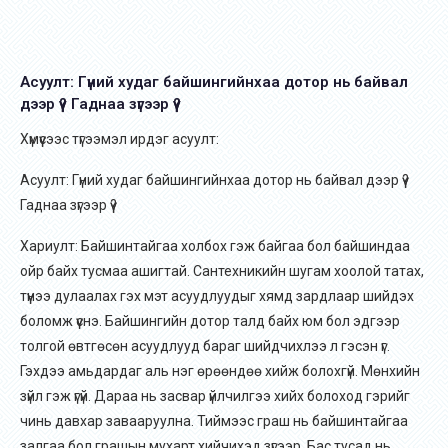
Асуулт: Гүний худаг байшингийнхаа дотор нь байвал
дээр үү? Гаднаа зүгээр үү?
Хүмүүсээс түгээмэл ирдэг асуулт:
Асуулт: Гүний худаг байшингийнхаа дотор нь байвал дээр үү?
Гаднаа зүгээр үү?
Хариулт: Байшинтайгаа холбох гэж байгаа бол байшиндаа
ойр байх тусмаа ашигтай. Сантехникийн шугам хоолой татах,
түүнээ дулаалах гэх мэт асуудлуудыг хямд зардлаар шийдэх
боломж үүснэ. Байшингийн дотор талд байх юм бол эдгээр
толгой өвтгөсөн асуудлууд бараг шийдчихлээ л гэсэн үг.
Гэхдээ амьдардаг аль нэг өрөөндөө хийж болохгүй. Мөнхийн
зүйл гэж үгүй. Дараа нь засвар
үйлчилгээ хийх болоход гэрийг
чинь давхар завааруулна. Тиймээс граш нь байшинтайгаа
залгаа бол грашын мухарт хийчихэд зүгээр. Бас тусад нь