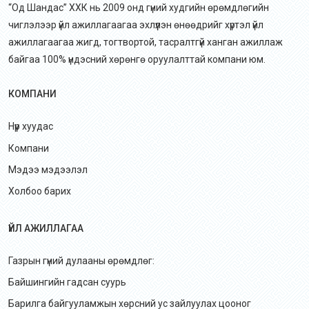
“Од Шандас” ХХК нь 2009 онд гүний худгийн өрөмдлөгийн
чиглэлээр үйл ажиллагаагаа эхлүүлэн өнөөдрийг хүртэл үйл
ажиллагаагаа жигд, тогтвортой, тасралтгүй ханган ажиллаж
байгаа 100% үндэсний хөрөнгө оруулалттай компани юм.
КОМПАНИ
Нүүр хуудас
Компани
Мэдээ мэдээлэл
Холбоо барих
ҮЙЛ АЖИЛЛАГАА
Газрын гүний дулааны өрөмдлөг:
Байшингийн гадсан суурь
Барилга байгууламжын хөрсний ус зайлуулах цооног